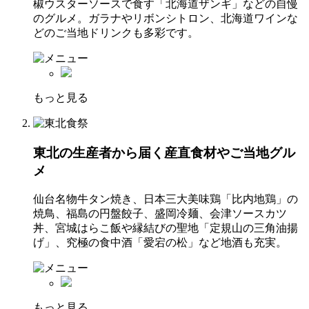
椒ウスターソースで食す「北海道ザンギ」などの自慢
のグルメ。ガラナやリボンシトロン、北海道ワインな
どのご当地ドリンクも多彩です。
もっと見る
東北の生産者から届く産直食材やご当地グル
メ
仙台名物牛タン焼き、日本三大美味鶏「比内地鶏」の
焼鳥、福島の円盤餃子、盛岡冷麺、会津ソースカツ
丼、宮城はらこ飯や縁結びの聖地「定規山の三角油揚
げ」、究極の食中酒「愛宕の松」など地酒も充実。
もっと見る